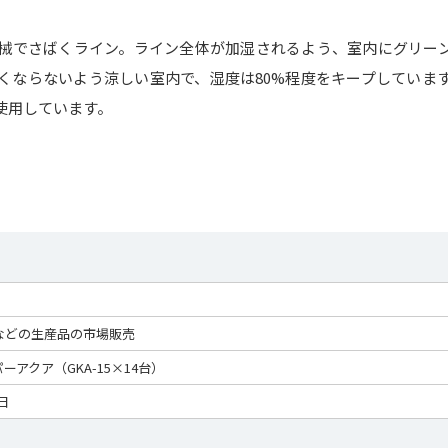
械でさばくライン。ライン全体が加湿されるよう、室内にグリー
くならないよう涼しい室内で、湿度は80%程度をキープしていま
使用しています。
などの生産品の市場販売
ーアクア（GKA-15×14台）
4日