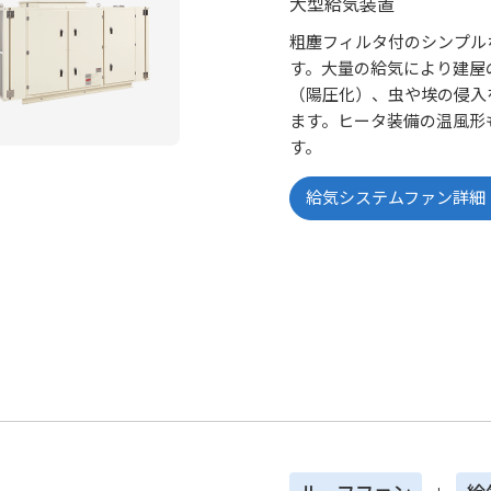
大型給気装置
粗塵フィルタ付のシンプル
す。大量の給気により建屋
（陽圧化）、虫や埃の侵入
ます。ヒータ装備の温風形
す。
給気システムファン詳細