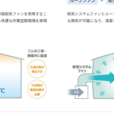
ルーフファン
給
＋
涼⾵給気ファンを併⽤するこ
給気システムファンとルー
も快適な作業空間環境を実現
な換気が可能になり、清潔