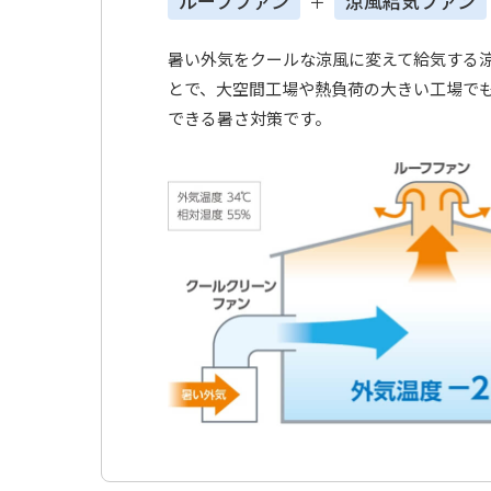
ルーフファン
涼風給気ファン
＋
暑い外気をクールな涼⾵に変えて給気する
とで、⼤空間⼯場や熱負荷の⼤きい⼯場で
できる暑さ対策です。