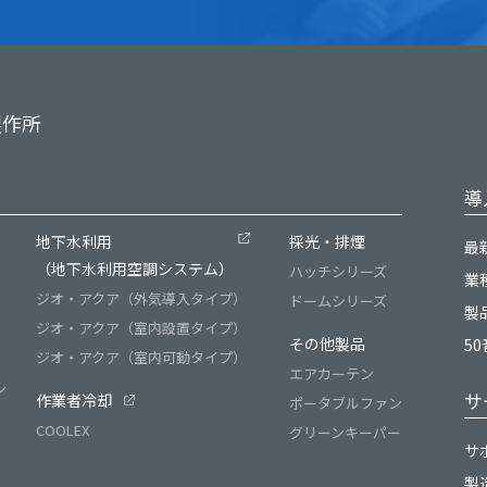
製作所
導
）
地下水利用
採光・排煙
最
（地下水利用空調システム）
ハッチシリーズ
業
ジオ・アクア（外気導入タイプ）
ドームシリーズ
製
ジオ・アクア（室内設置タイプ）
その他製品
5
ジオ・アクア（室内可動タイプ）
エアカーテン
ン
サ
作業者冷却
ポータブルファン
COOLEX
グリーンキーパー
サ
製