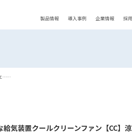
製品情報
導入事例
企業情報
採
エ……
な給気装置クールクリーンファン【CC】