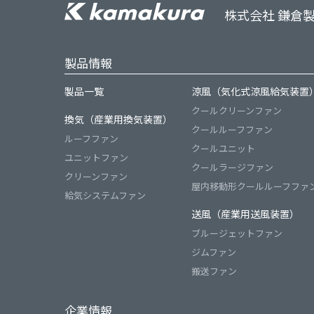
株式会社 鎌倉
製品情報
製品一覧
涼風（気化式涼風給気装置
クールクリーンファン
換気（産業用換気装置）
クールルーフファン
ルーフファン
クールユニット
ユニットファン
クールラージファン
クリーンファン
屋内移動形クールルーフファ
給気システムファン
送風（産業用送風装置）
ブルージェットファン
ジムファン
搬送ファン
企業情報