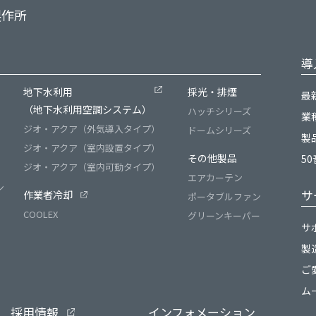
製作所
導
）
地下水利用
採光・排煙
最
（地下水利用空調システム）
ハッチシリーズ
業
ジオ・アクア（外気導入タイプ）
ドームシリーズ
製
ジオ・アクア（室内設置タイプ）
その他製品
5
ジオ・アクア（室内可動タイプ）
エアカーテン
ン
サ
作業者冷却
ポータブルファン
COOLEX
グリーンキーパー
サ
製
ご
ム
採用情報
インフォメーション