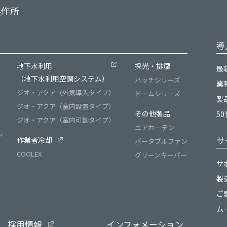
製作所
導
）
地下水利用
採光・排煙
最
（地下水利用空調システム）
ハッチシリーズ
業
ジオ・アクア（外気導入タイプ）
ドームシリーズ
製
ジオ・アクア（室内設置タイプ）
その他製品
5
ジオ・アクア（室内可動タイプ）
エアカーテン
ン
サ
作業者冷却
ポータブルファン
COOLEX
グリーンキーパー
サ
製
ご
ム
採用情報
インフォメーション