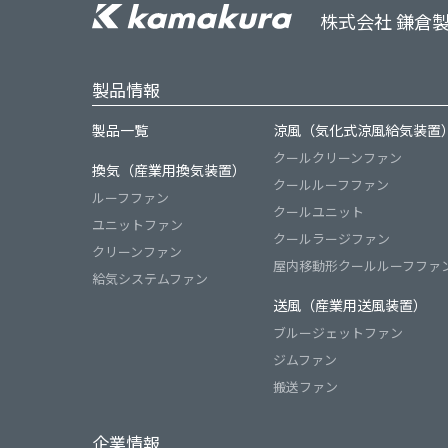
株式会社 鎌倉
製品情報
製品一覧
涼風（気化式涼風給気装置
クールクリーンファン
換気（産業用換気装置）
クールルーフファン
ルーフファン
クールユニット
ユニットファン
クールラージファン
クリーンファン
屋内移動形クールルーフファ
給気システムファン
送風（産業用送風装置）
ブルージェットファン
ジムファン
搬送ファン
企業情報